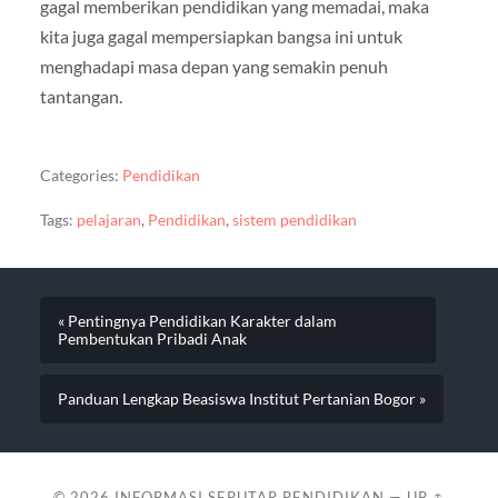
gagal memberikan pendidikan yang memadai, maka
kita juga gagal mempersiapkan bangsa ini untuk
menghadapi masa depan yang semakin penuh
tantangan.
Categories:
Pendidikan
Tags:
pelajaran
,
Pendidikan
,
sistem pendidikan
« Pentingnya Pendidikan Karakter dalam
Pembentukan Pribadi Anak
Panduan Lengkap Beasiswa Institut Pertanian Bogor »
© 2026
INFORMASI SEPUTAR PENDIDIKAN
—
UP ↑