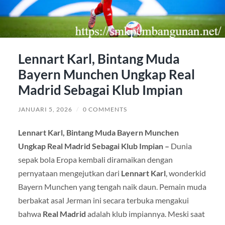
Lennart Karl, Bintang Muda
Bayern Munchen Ungkap Real
Madrid Sebagai Klub Impian
JANUARI 5, 2026
/
0 COMMENTS
Lennart Karl, Bintang Muda Bayern Munchen
Ungkap Real Madrid Sebagai Klub Impian –
Dunia
sepak bola Eropa kembali diramaikan dengan
pernyataan mengejutkan dari
Lennart Karl
, wonderkid
Bayern Munchen yang tengah naik daun. Pemain muda
berbakat asal Jerman ini secara terbuka mengakui
bahwa
Real Madrid
adalah klub impiannya. Meski saat