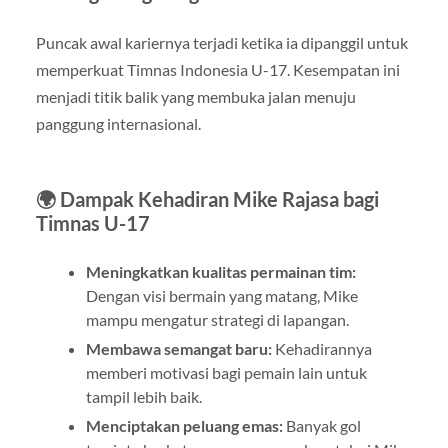
Puncak awal kariernya terjadi ketika ia dipanggil untuk
memperkuat Timnas Indonesia U-17. Kesempatan ini
menjadi titik balik yang membuka jalan menuju
panggung internasional.
🌍 Dampak Kehadiran Mike Rajasa bagi
Timnas U-17
Meningkatkan kualitas permainan tim:
Dengan visi bermain yang matang, Mike
mampu mengatur strategi di lapangan.
Membawa semangat baru:
Kehadirannya
memberi motivasi bagi pemain lain untuk
tampil lebih baik.
Menciptakan peluang emas:
Banyak gol