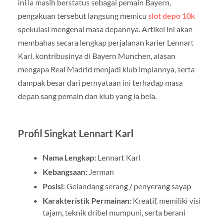
ini ia masih berstatus sebagai pemain Bayern,
pengakuan tersebut langsung memicu
slot depo 10k
spekulasi mengenai masa depannya. Artikel ini akan
membahas secara lengkap perjalanan karier Lennart
Karl, kontribusinya di Bayern Munchen, alasan
mengapa Real Madrid menjadi klub impiannya, serta
dampak besar dari pernyataan ini terhadap masa
depan sang pemain dan klub yang ia bela.
Profil Singkat Lennart Karl
Nama Lengkap:
Lennart Karl
Kebangsaan:
Jerman
Posisi:
Gelandang serang / penyerang sayap
Karakteristik Permainan:
Kreatif, memiliki visi
tajam, teknik dribel mumpuni, serta berani