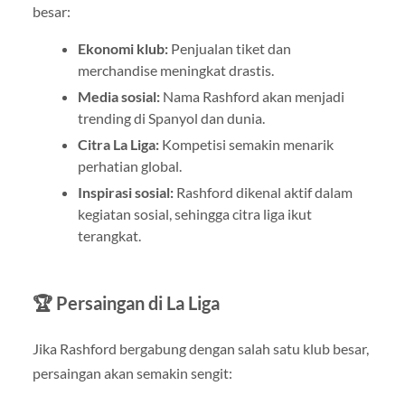
besar:
Ekonomi klub:
Penjualan tiket dan
merchandise meningkat drastis.
Media sosial:
Nama Rashford akan menjadi
trending di Spanyol dan dunia.
Citra La Liga:
Kompetisi semakin menarik
perhatian global.
Inspirasi sosial:
Rashford dikenal aktif dalam
kegiatan sosial, sehingga citra liga ikut
terangkat.
🏆 Persaingan di La Liga
Jika Rashford bergabung dengan salah satu klub besar,
persaingan akan semakin sengit: