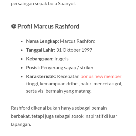
persaingan sepak bola Spanyol.
⚽ Profil Marcus Rashford
Nama Lengkap:
Marcus Rashford
Tanggal Lahir:
31 Oktober 1997
Kebangsaan:
Inggris
Posisi:
Penyerang sayap / striker
Karakteristik:
Kecepatan
bonus new member
tinggi, kemampuan dribel, naluri mencetak gol,
serta visi bermain yang matang.
Rashford dikenal bukan hanya sebagai pemain
berbakat, tetapi juga sebagai sosok inspiratif di luar
lapangan.