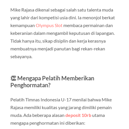
Mike Rajasa dikenal sebagai salah satu talenta muda
yang lahir dari kompetisi usia dini. Ia menonjol berkat
kemampuan
Olympus Slot
membaca permainan dan
keberanian dalam mengambil keputusan di lapangan.
Tidak hanya itu, sikap disiplin dan kerja kerasnya
membuatnya menjadi panutan bagi rekan-rekan
sebayanya.
👏 Mengapa Pelatih Memberikan
Penghormatan?
Pelatih Timnas Indonesia U-17 menilai bahwa Mike
Rajasa memiliki kualitas yang jarang dimiliki pemain
muda. Ada beberapa alasan
deposit 10rb
utama
mengapa penghormatan ini diberikan: