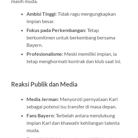
masih muda.
Ambisi Tinggi:
Tidak ragu mengungkapkan
impian besar.
Fokus pada Perkembangan:
Tetap
berkomitmen untuk berkembang bersama
Bayern.
Profesionalisme:
Meski memiliki impian, ia
tetap menghormati kontrak dan klub saat ini.
Reaksi Publik dan Media
Media Jerman:
Menyoroti pernyataan Karl
sebagai potensi isu transfer di masa depan.
Fans Bayern:
Terbelah antara mendukung
impian Karl dan khawatir kehilangan talenta
muda.