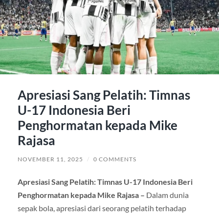
Apresiasi Sang Pelatih: Timnas
U-17 Indonesia Beri
Penghormatan kepada Mike
Rajasa
NOVEMBER 11, 2025
/
0 COMMENTS
Apresiasi Sang Pelatih: Timnas U-17 Indonesia Beri
Penghormatan kepada Mike Rajasa –
Dalam dunia
sepak bola, apresiasi dari seorang pelatih terhadap