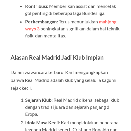
Kontribusi:
Memberikan assist dan mencetak
gol penting di beberapa laga Bundesliga.
Perkembangan:
Terus menunjukkan
mahjong
ways 3
peningkatan signifikan dalam hal teknik,
fisik, dan mentalitas.
Alasan Real Madrid Jadi Klub Impian
Dalam wawancara terbaru, Karl mengungkapkan
bahwa Real Madrid adalah klub yang selalu ia kagumi
sejak kecil.
Sejarah Klub:
Real Madrid dikenal sebagai klub
dengan tradisi juara dan sejarah panjang di
Eropa.
Idola Masa Kecil:
Karl mengidolakan beberapa
legenda Madrid seperti Cristiano Ronaldo dan