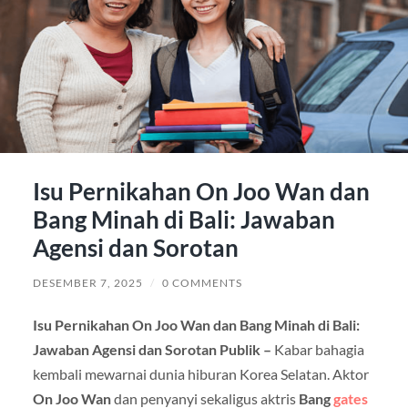
Isu Pernikahan On Joo Wan dan
Bang Minah di Bali: Jawaban
Agensi dan Sorotan
DESEMBER 7, 2025
/
0 COMMENTS
Isu Pernikahan On Joo Wan dan Bang Minah di Bali:
Jawaban Agensi dan Sorotan Publik –
Kabar bahagia
kembali mewarnai dunia hiburan Korea Selatan. Aktor
On Joo Wan
dan penyanyi sekaligus aktris
Bang
gates