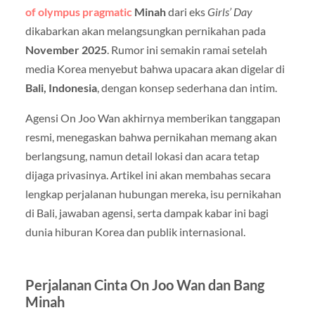
of olympus pragmatic
Minah
dari eks
Girls’ Day
dikabarkan akan melangsungkan pernikahan pada
November 2025
. Rumor ini semakin ramai setelah
media Korea menyebut bahwa upacara akan digelar di
Bali, Indonesia
, dengan konsep sederhana dan intim.
Agensi On Joo Wan akhirnya memberikan tanggapan
resmi, menegaskan bahwa pernikahan memang akan
berlangsung, namun detail lokasi dan acara tetap
dijaga privasinya. Artikel ini akan membahas secara
lengkap perjalanan hubungan mereka, isu pernikahan
di Bali, jawaban agensi, serta dampak kabar ini bagi
dunia hiburan Korea dan publik internasional.
Perjalanan Cinta On Joo Wan dan Bang
Minah