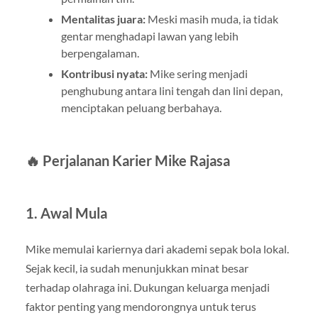
Mentalitas juara:
Meski masih muda, ia tidak
gentar menghadapi lawan yang lebih
berpengalaman.
Kontribusi nyata:
Mike sering menjadi
penghubung antara lini tengah dan lini depan,
menciptakan peluang berbahaya.
🔥 Perjalanan Karier Mike Rajasa
1. Awal Mula
Mike memulai kariernya dari akademi sepak bola lokal.
Sejak kecil, ia sudah menunjukkan minat besar
terhadap olahraga ini. Dukungan keluarga menjadi
faktor penting yang mendorongnya untuk terus