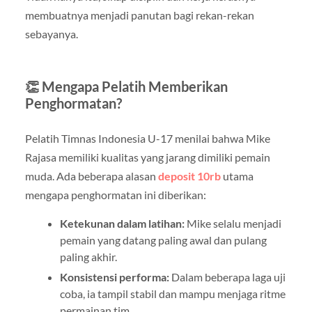
membuatnya menjadi panutan bagi rekan-rekan
sebayanya.
👏 Mengapa Pelatih Memberikan
Penghormatan?
Pelatih Timnas Indonesia U-17 menilai bahwa Mike
Rajasa memiliki kualitas yang jarang dimiliki pemain
muda. Ada beberapa alasan
deposit 10rb
utama
mengapa penghormatan ini diberikan:
Ketekunan dalam latihan:
Mike selalu menjadi
pemain yang datang paling awal dan pulang
paling akhir.
Konsistensi performa:
Dalam beberapa laga uji
coba, ia tampil stabil dan mampu menjaga ritme
permainan tim.