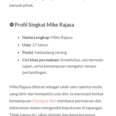
banyak pihak.
⚽ Profil Singkat Mike Rajasa
Nama Lengkap:
Mike Rajasa
Usia:
17 tahun
Posisi:
Gelandang serang
Ciri khas permainan:
Kreativitas, visi bermain
tajam, serta kemampuan mengatur tempo
pertandingan.
Mike Rajasa dikenal sebagai salah satu talenta muda
yang lahir dari kompetisi usia dini. Ia menonjol berkat
kemampuan
Olympus Slot
membaca permainan dan
keberanian dalam mengambil keputusan di lapangan.
Tidak hanya itu, sikap disiplin dan kerja kerasnya