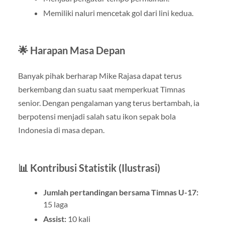
Memiliki naluri mencetak gol dari lini kedua.
🌟 Harapan Masa Depan
Banyak pihak berharap Mike Rajasa dapat terus
berkembang dan suatu saat memperkuat Timnas
senior. Dengan pengalaman yang terus bertambah, ia
berpotensi menjadi salah satu ikon sepak bola
Indonesia di masa depan.
📊 Kontribusi Statistik (Ilustrasi)
Jumlah pertandingan bersama Timnas U-17:
15 laga
Assist:
10 kali